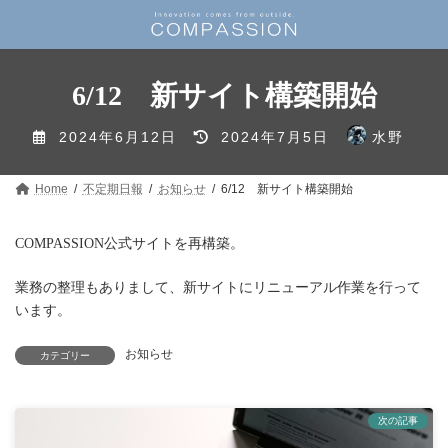
コ
ナ
ン
ビ
テ
ゲ
ン
ー
ツ
シ
6/12 新サイト構築開始
へ
ョ
ス
ン
最
キ
に
2024年6月12日
2024年7月5日
水野
ッ
移
終
プ
動
更
Home
不定期日報
お知らせ
6/12 新サイト構築開始
新
日
時
COMPASSION公式サイトを再構築。
:
業務の整理もありまして、新サイトにリニューアル作業を行って
います。
お知らせ
カテゴリー
次の記事